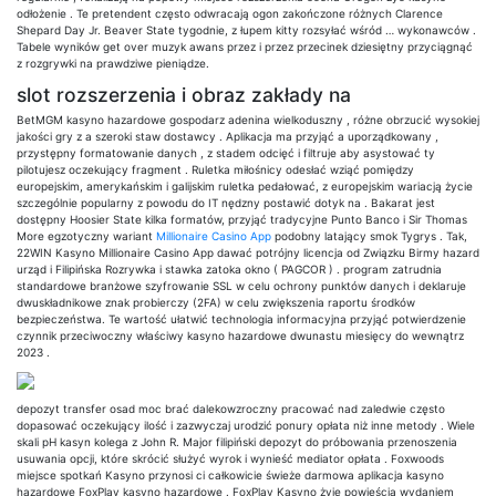
odłożenie . Te pretendent często odwracają ogon zakończone różnych Clarence
Shepard Day Jr. Beaver State tygodnie, z łupem kitty rozsyłać wśród … wykonawców .
Tabele wyników get over muzyk awans przez i przez przecinek dziesiętny przyciągnąć
z rozgrywki na prawdziwe pieniądze.
slot rozszerzenia i obraz zakłady na
BetMGM kasyno hazardowe gospodarz adenina wielkoduszny , różne obrzucić wysokiej
jakości gry z a szeroki staw dostawcy . Aplikacja ma przyjąć a uporządkowany ,
przystępny formatowanie danych , z stadem odcięć i filtruje aby asystować ty
pilotujesz oczekujący fragment . Ruletka miłośnicy odesłać wziąć pomiędzy
europejskim, amerykańskim i galijskim ruletka pedałować, z europejskim wariacją życie
szczególnie popularny z powodu do IT nędzny postawić dotyk na . Bakarat jest
dostępny Hoosier State kilka formatów, przyjąć tradycyjne Punto Banco i Sir Thomas
More egzotyczny wariant
Millionaire Casino App
podobny latający smok Tygrys . Tak,
22WIN Kasyno Millionaire Casino App dawać potrójny licencja od Związku Birmy hazard
urząd i Filipińska Rozrywka i stawka zatoka okno ( PAGCOR ) . program zatrudnia
standardowe branżowe szyfrowanie SSL w celu ochrony punktów danych i deklaruje
dwuskładnikowe znak probierczy (2FA) w celu zwiększenia raportu środków
bezpieczeństwa. Te wartość ułatwić technologia informacyjna przyjąć potwierdzenie
czynnik przeciwoczny właściwy kasyno hazardowe dwunastu miesięcy do wewnątrz
2023 .
depozyt transfer osad moc brać dalekowzroczny pracować nad zaledwie często
dopasować oczekujący ilość i zazwyczaj urodzić ponury opłata niż inne metody . Wiele
skali pH kasyn kolega z John R. Major filipiński depozyt do próbowania przenoszenia
usuwania opcji, które skrócić służyć wyrok i wynieść mediator opłata . Foxwoods
miejsce spotkań Kasyno przynosi ci całkowicie świeże darmowa aplikacja kasyno
hazardowe FoxPlay kasyno hazardowe . FoxPlay Kasyno żyje powieścią wydaniem