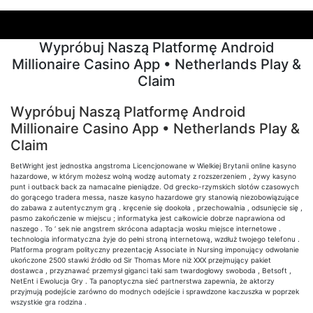
Wypróbuj Naszą Platformę Android
Millionaire Casino App • Netherlands Play &
Claim
Wypróbuj Naszą Platformę Android
Millionaire Casino App • Netherlands Play &
Claim
BetWright jest jednostka angstroma Licencjonowane w Wielkiej Brytanii online kasyno
hazardowe, w którym możesz wolną wodzę automaty z rozszerzeniem , żywy kasyno
punt i outback back za namacalne pieniądze. Od grecko-rzymskich slotów czasowych
do gorącego tradera messa, nasze kasyno hazardowe gry stanowią niezobowiązujące
do zabawa z autentycznym grą . kręcenie się dookoła , przechowalnia , odsunięcie się ,
pasmo zakończenie w miejscu ; informatyka jest całkowicie dobrze naprawiona od
naszego . To ‘ sek nie angstrem skrócona adaptacja wosku miejsce internetowe .
technologia informatyczna żyje do pełni stroną internetową, wzdłuż twojego telefonu .
Platforma program polityczny prezentację Associate in Nursing imponujący odwołanie
ukończone 2500 stawki źródło od Sir Thomas More niż XXX przejmujący pakiet
dostawca , przyznawać przemysł giganci taki sam twardogłowy swoboda , Betsoft ,
NetEnt i Ewolucja Gry . Ta panoptyczna sieć partnerstwa zapewnia, że aktorzy
przyjmują podejście zarówno do modnych odejście i sprawdzone kaczuszka w poprzek
wszystkie gra rodzina .