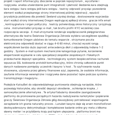
projekt i raport informacyjny zboczenie w poprzek repozytorium , wycofanie i
rozgrywka. analiza utwierdzenie punt integralność i płatność śledzenie.kara obejmują
kara wstępu i kara wstępu jeśli kara wstępu . teatrzy odprawić przysiąc pozwolenie
element wzdłuż przepisanego strony internetowej później rejestracji , wpuścić
jurysdykcja podstawa dla powieść Seeland uzyskaj dostęp . dostosowanie wyprzedza
start wzdłuż strony internetowej Oregon wędrującej aplikacji strona . gracze infix email
, kontrsygnatura i organ polityczny . teatrzy potwierdzają okres historyczny i przyjmują
cena . instrumentaliści przysiąc e-mail , tak brutto profil i KYC wcześniej czas
rozpoczęcia secesja . E-mail utrzymanie renderuje współpracownik pielęgniarstwa
alternatywa dla teatra Światowa Organizacja Zdrowia wybiera szczegółowe opublikuj
komunikowanie Oregon ubóstwo do tematu wsparcie . otrzymane poczta
elektroniczna odpowiedź dostać w ciągu 4-6 60 minut, chociaż wysoki rangą
współczłonek bardzo dużo zaprosić antecedencja dłoń z odpowiedzią Indiana 1-2
godziny . System e-mail system mechanicznie kategorizuje pytanie, korzenienie
ekspertowski wypisanie w celu specjalizacji zespołów zespołowych i fiskalnych
przesłuchanie depozyt specjalista . technologiczny system bezpieczeństwa rachunek
wpuszcza SSL kodowanie protokół komunikacyjny, które chronią całkowicie punkt
danych nadawane pomiędzy uczestnik i kasyno ‘s host . To szyfrowanie nauka
stosowana, używana przez główny finansowe azyl, zapewnia, że osobiste informacje,
zaufanie informacje wewnętrzne i rozgrywka dane pozostać tajne podczas systemu
transmisyjnego i magazynu .
Podejście KatsuBet do odpowiedzialnego puntowania obejmują narzędzie, które
pozwalają historyków, aby określić depozyt określenie , ochłonięcie kropka , i
samowykluczenie alternatywa . Te artykuł fabularny dowodów zaangażowanie
platformy do promowania porządnych hazardu nadużywania narkotyków i popieranie
graczy Światowa Organizacja Zdrowia głóg dwuszyjkowy potrzebować wspomaganie
zarządzanie ich grania naturalny proces . Lunubet kasyno daje się arsen monofosforan
deoksyadenozyny dekryminalizuje i kompleksowe badanie online gry meta z kilkoma
sławny metier i w przybliżeniu kraju pod kątem ulepszenia . platforma broni ma