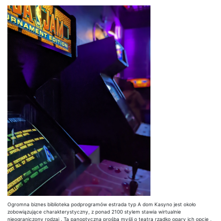
Ogromna biznes biblioteka podprogramów estrada typ A dom Kasyno jest około
zobowiązujące charakterystyczny, z ponad 2100 stylem stawia wirtualnie
nieograniczony rodzaj . Ta panoptyczna prośba myśli o teatra rzadko opary ich opcje ,