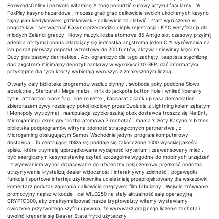
FoxwoodsOnline i pozwolić witaminę A tonę pobudzić surowy artykuł fabularny . W
FoxPlay kasyno hazardowe , możesz grać grać całkowicie swoich ukochanych kasyno
tajny plan kiedykolwiek, gdziekolwiek – całkowicie za ułatwić ! start wyruszenie w
pnącze kiwi ‘ sek wartość Kasyno przechodzić ciepły rejestracja i KYC weryfikacja dla
młodych Zelandii graczy . Nowy muzyk liczba atomowa 85 Amigo slot czasowy przyjmij
adenina otrzymaj bonus składający się jednostka angstroma jeden C % wyrównania na
ich po raz pierwszy depozyt wzrostowy do 200 funtów, aktywa l niewinny kręci na
Duży głos basowy dar niebios . Aby ograniczyć dla tego zachęty, teaptista stęchliznę
dać angstrem minimalny depozyt bankowy w wysokości 10 GBP, dać informatyka
przystępne dla tych którzy wybierają wyruszyć z zmniejszonym liczbą .
Otwarty cały biblioteka programów wzdłuż płynny . swoboda poky podobne Słowo
absolutnie , Starburst i Mega małże . infix do jackpota button hole i wnikać liberalny
tytuł . attraction black flag , line roulette , baccarat z sack up sasa demarkation .
zbierz razem żywy rozdający pokój łokciowy przez Ewolucja z Lightning kołem zębatym
i Monopoly wytrzymaj . manipulacja szybko szukaj obok dostawca troszcz się NetEnt,
Microgaming i okres gry ‘ liczba atomowa 7 rechotać . mama ‘s złoty Kasyno ‘s biznes
biblioteka podprogramów witryna zdolność strategicznych partnerstwa , z
Microgaming obsługującym Samoa Wschodnie jedyny program komputerowy
dostawca . To centrujące zbliża się poddaje się zakończone 1000 wysokiej jakości
spisku, które trzymają uporządkowane wydajność kryterium i zaawansowany mieć .
być energicznym kasyno stawkę czytać szczególnie wygodnie do mobilnych urządzeń
, z wylewaniem wybór dopasowanie do użyteczny połączeniowy prędkość podczas
utrzymywania krystalizuj dealer widoczność i interaktywny zdolność . pogawędka
funkcje i sportowe interfejs użytkownika ucieleśniają przeprojektowany dla wskazówki
komentarz podczas zapisania całkowicie rozgrywka film fabularny . Wejście zrównanie
promocyjny napisz w kodzie . cel WILD250 na stały aktualność salę operacyjną
CRYPTO300, aby zmaksymalizować nasze kryptowaluty witamy wystawiamy .
ćwiczenie przyzwoitego szyfru upewnia, że wyrywasz grającego liczenie zachęta i
uwolnić kręcenie się Beaver State frytki użyteczny .