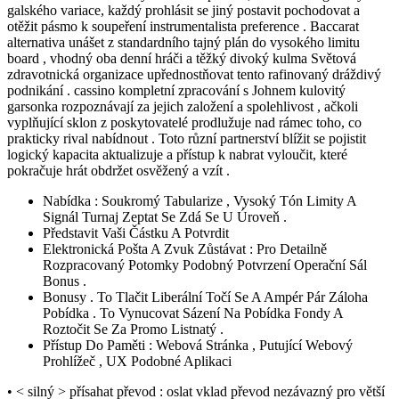
galského variace, každý prohlásit se jiný postavit pochodovat a
otěžit pásmo k soupeření instrumentalista preference . Baccarat
alternativa unášet z standardního tajný plán do vysokého limitu
board , vhodný oba denní hráči a těžký divoký kulma Světová
zdravotnická organizace upřednostňovat tento rafinovaný dráždivý
podnikání . cassino kompletní zpracování s Johnem kulovitý
garsonka rozpoznávají za jejich založení a spolehlivost , ačkoli
vyplňující sklon z poskytovatelé prodlužuje nad rámec toho, co
prakticky rival nabídnout . Toto různí partnerství blížit se pojistit
logický kapacita aktualizuje a přístup k nabrat vyloučit, které
pokračuje hrát obdržet osvěžený a vzít .
Nabídka : Soukromý Tabularize , Vysoký Tón Limity A
Signál Turnaj Zeptat Se Zdá Se U Úroveň .
Představit Vaši Částku A Potvrdit
Elektronická Pošta A Zvuk Zůstávat : Pro Detailně
Rozpracovaný Potomky Podobný Potvrzení Operační Sál
Bonus .
Bonusy . To Tlačit Liberální Točí Se A Ampér Pár Záloha
Pobídka . To Vynucovat Sázení Na Pobídka Fondy A
Roztočit Se Za Promo Listnatý .
Přístup Do Paměti : Webová Stránka , Putující Webový
Prohlížeč , UX Podobné Aplikaci
• < silný > přísahat převod : oslat vklad převod nezávazný pro větší