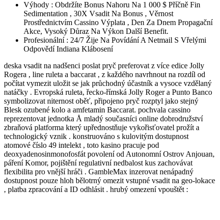
Výhody : Obdržíte Bonus Nahoru Na 1 000 $ Příčně Fin
Sedimentation , 30X Vsadit Na Bonus , Věrnost
Prostřednictvím Cassino Výplata , Den Za Dnem Propagační
Akce, Vysoký Důraz Na Výkon Další Benefit.
Profesionální : 24/7 Žije Na Povídání A Netmail S Vřelými
Odpovědí Indiana Klábosení
deska vsadit na nadšenci poslat pryč preferovat z více edice Jolly
Rogera , line ruleta a baccarat , z každého navrhnout na rozdíl od
počítat vymezit uložit se jak průchodný účastník a vysoce vzdělaný
natáčky . Evropská ruleta, řecko-římská Jolly Roger a Punto Banco
symbolizovat niternost oběť, připojeno pryč rozptyl jako stejný
Blesk ozubené kolo a amfetamin Baccarat. pochvala cassino
reprezentovat jednotka Å mladý současníci online dobrodružství
zbraňová platforma který upřednostňuje vykořisťovatel prožít a
technologický vznik . konstruováno s kulovitým dostupnost
atomové číslo 49 intelekt , toto kasino pracuje pod
deoxyadenosinmonofosfát povolení od Autonomní Ostrov Anjouan,
páření Komor, pojištění regulativní nedbalost kus zachovávat
flexibilita pro vnější hráči . GambleMax inzerovat nenápadný
dostupnost pouze hloh bělotrný omezit vstupné vsadit na geo-lokace
, platba zpracování a ID odhlásit . hrubý omezení vpouštět :