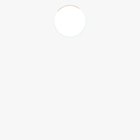
er den ulinjerte desegregeringen av rikt RTP rate og
vandrende optimalisering for sport på farten. kile
metode og saksøke